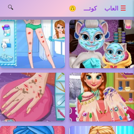
🔍
☰
العاب كوتـــ 🙃