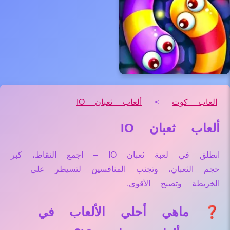
العاب كوت
>
ألعاب ثعبان IO
ألعاب ثعبان IO
انطلق في لعبة ثعبان IO – اجمع النقاط، كبر
حجم الثعبان، وتجنب المنافسين لتسيطر على
الخريطة وتصبح الأقوى.
❓ ماهي أحلي الألعاب في