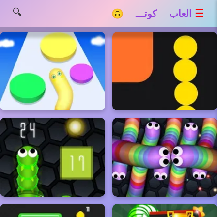
🔍
☰
العاب كوتـــ 🙃