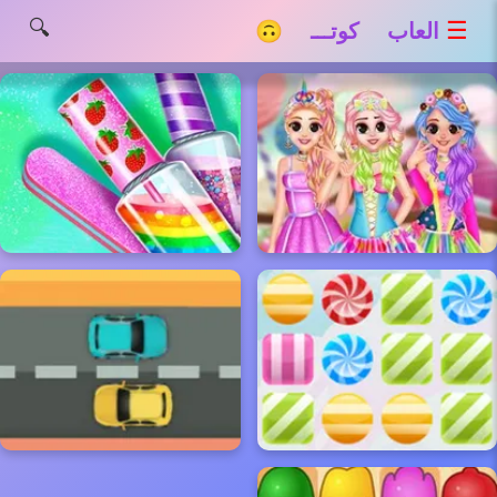
🔍
☰
العاب كوتـــ 🙃