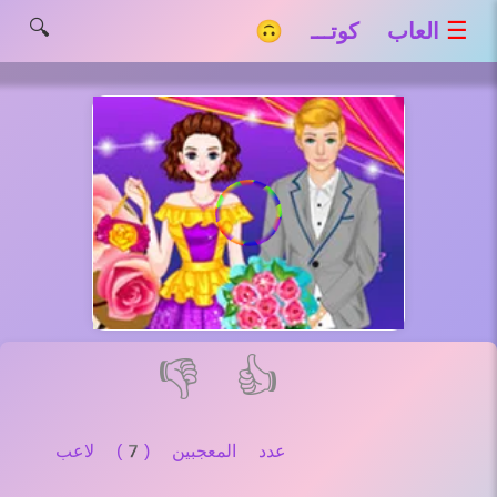
🔍
☰
العاب كوتـــ 🙃
👎
👍
عدد المعجبين (7) لاعب