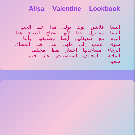
Alisa Valentine Lookbook
اليسا فلانتين لوك بوك, هذا عيد الحب
أليسا مشغول جدا لأنها تحتاج لقضاء هذا
اليوم مع صديقاتها, أيضا وصديقها, وأنها
سوف تذهب إلى ملهى ليلي في المساء,
الرجاء مساعدتها اختيار نمط مختلف
الملابس لمختلف المناسبات, عيد حب
سعيد.