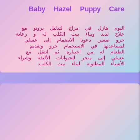
Baby Hazel Puppy Care
اليوم هازل في مزاج لتدليل برونو مع
علاج لذيذ وبناء بيت الكلب له و رعاية
جرو صغير, دعونا الانضمام إلى عسلي
لمساعدتها في الاستحمام جرو وتقديم
الطعام له من اختياره, ثم انتقل مع
عسلي إلى متجر للحيوانات الأليفة وشراء
الأشياء المطلوبة لبناء بيت الكلب.