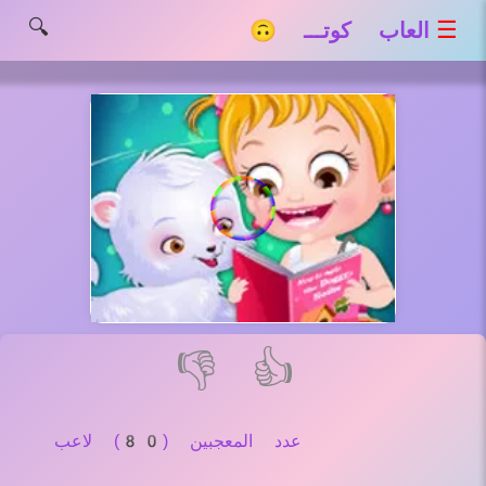
🔍
☰
العاب كوتـــ 🙃
👎
👍
عدد المعجبين (80) لاعب