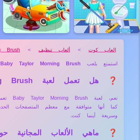
العاب كوت
>
ألعاب تنظيف
>
g Brush
استمتع بلعب
Baby Taylor Morning Brush
م
❓ هل تعمل لعبة Baby Taylor Morning Brush علي جميع الأجهزة والمتصفحات؟
نعم، لع
كما أنها متوافقة مع معظم المتصفحات الح
وسريعة أينما كنت.
❓ ماهي الألعاب المجانية حول لعبة orning Brush