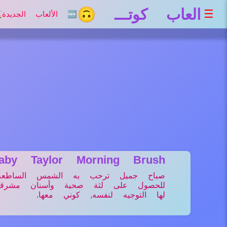
العاب كوتـــ 🙃
☰
🆕 الألعاب الجديدة
⚔
aby Taylor Morning Brush
صباح جميل ترحب به الشمس الساطعة,
للحصول على لثة صحية وأسنان مشرقة, 
لها التوجيه لنفسه, كوني معها.