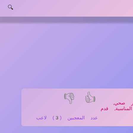
🔍
👎
👍
ر صحي,
مناسبة, قدم
عدد المعجبين (3) لاعب