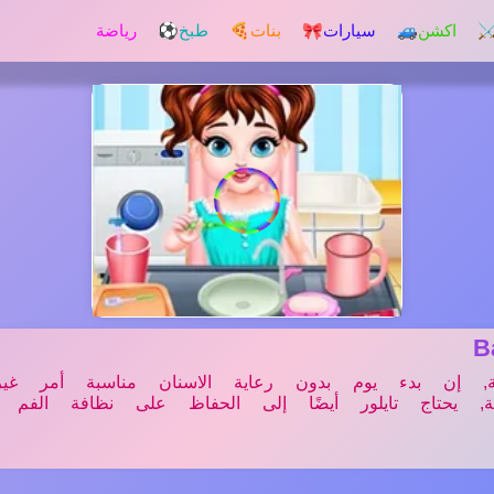
️ اكشن
🚙 سيارات
🎀 بنات
🍕 طبخ
⚽ رياضة
B
 إن بدء يوم بدون رعاية الاسنان مناسبة أمر غي
يحتاج تايلور أيضًا إلى الحفاظ على نظافة الفم ال