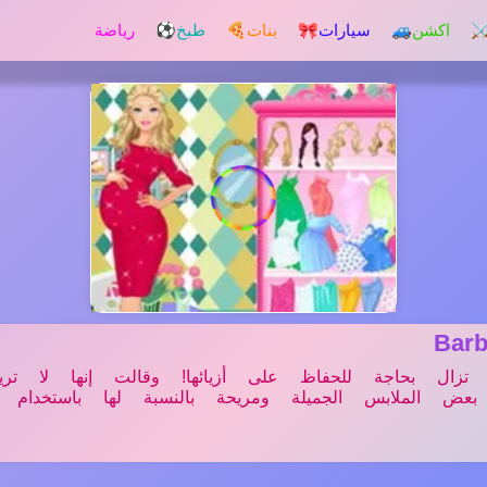
️ اكشن
🚙 سيارات
🎀 بنات
🍕 طبخ
⚽ رياضة
Bar
 تزال بحاجة للحفاظ على أزيائها! وقالت إنها لا تر
عض الملابس الجميلة ومريحة بالنسبة لها باستخدام ذو