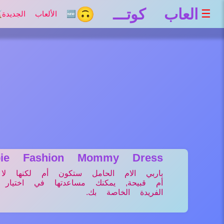
العاب كوتـــ 🙃
☰
🆕 الألعاب الجديدة
⚔
bie Fashion Mommy Dress
باربي الام الحامل ستكون أم لكنها لا
أم قبيحة, يمكنك مساعدتها في اختيار ب
الفريدة الخاصة بك.