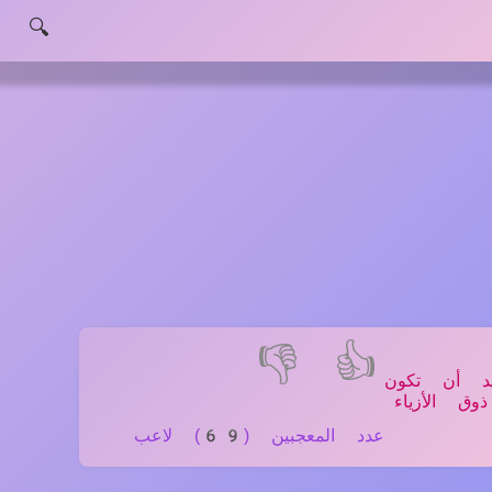
🔍
👎
👍
يد أن تكون
ق الأزياء
عدد المعجبين (69) لاعب