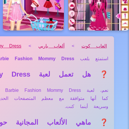
العاب كوت
>
ألعاب باربي
>
my Dress
استمتع بلعب
arbie Fashion Mommy Dress
❓ هل تعمل لعبة Barbie Fashion Mommy Dress علي جميع الأجهزة والمتصفحات؟
نعم
كما أنها متوافقة مع معظم المتصفحات الح
وسريعة أينما كنت.
❓ ماهي الألعاب المجانية حول لعبة n Mommy Dress