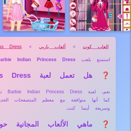
العاب كوت
>
ألعاب باربي
>
ess Dress
استمتع بلعب
arbie Indian Princess Dress
❓ هل تعمل لعبة Barbie Indian Princess Dress علي جميع الأجهزة والمتصفحات؟
نعم، 
كما أنها متوافقة مع معظم المتصفحات الح
وسريعة أينما كنت.
❓ ماهي الألعاب المجانية حول لعبة  Princess Dress