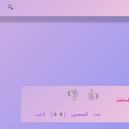
🔍
👎
👍
لية,
عدد المعجبين (68) لاعب