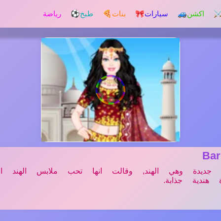
️ اكشن
🚙 سيارات
🎀 بنات
🍕 طبخ
⚽ رياضة
Ba
 جديدة وهي الهند, وقالت انها تحب ملابس الهند المح
 هندية جذابة.