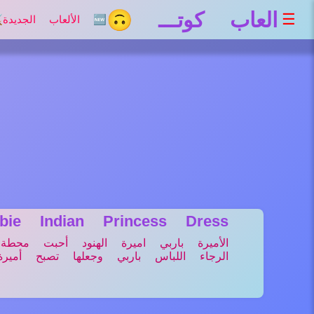
العاب كوتـــ 🙃
☰
🆕 الألعاب الجديدة
⚔
rbie Indian Princess Dress
الأميرة باربي اميرة الهنود أحبت محطة
الرجاء اللباس باربي وجعلها تصبح أميرة