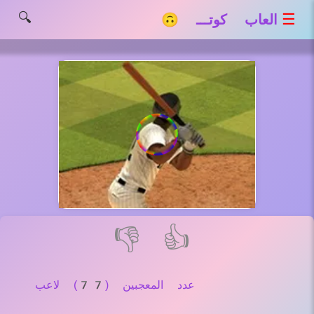
🔍
☰
العاب كوتـــ 🙃
👎
👍
عدد المعجبين (77) لاعب