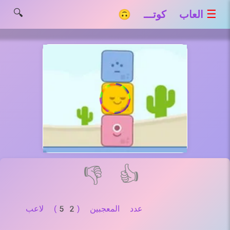
🔍
☰
العاب كوتـــ 🙃
👎
👍
عدد المعجبين (52) لاعب