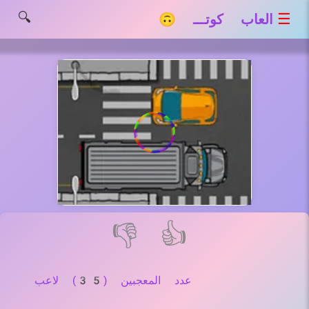
🔍
☰
العاب كوتـــ 🙃
👎
👍
عدد المعجبين (35) لاعب