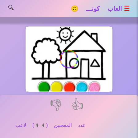
🔍
☰
العاب كوتـــ 🙃
👎
👍
عدد المعجبين (44) لاعب