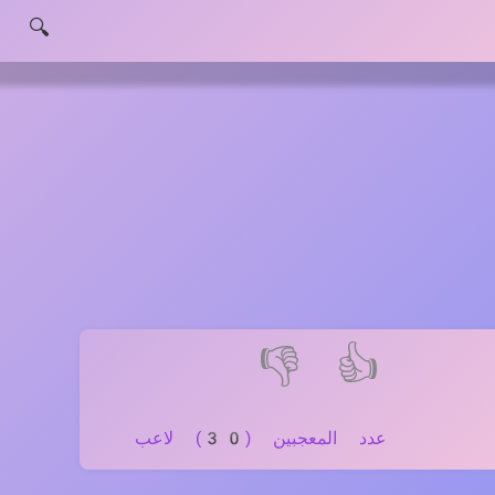
🔍
👎
👍
عدد المعجبين (30) لاعب