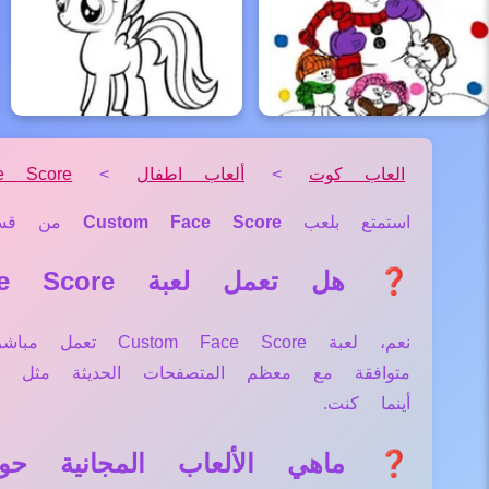
العاب كوت
>
ألعاب اطفال
>
e Score
استمتع بلعب
Custom Face Score
من ق
❓ هل تعمل لعبة Custom Face Score علي جميع الأجهزة والمتصفحات؟
نعم، لعبة  Score
متوافقة مع معظم المتصفحات الحديثة مثل
أينما كنت.
❓ ماهي الألعاب المجانية حول لعبة  Score