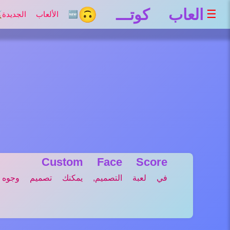
العاب كوتـــ 🙃
☰
🆕 الألعاب الجديدة
⚔
Custom Face Score
في لعبة التصميم, يمكنك تصميم وجوه ال