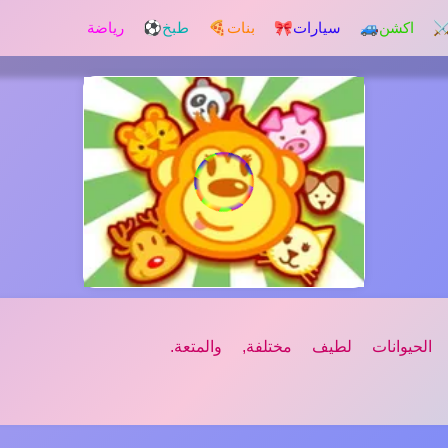
️ اكشن
🚙 سيارات
🎀 بنات
🍕 طبخ
⚽ رياضة
حيوانات لطيف مختلفة, والمتعة.