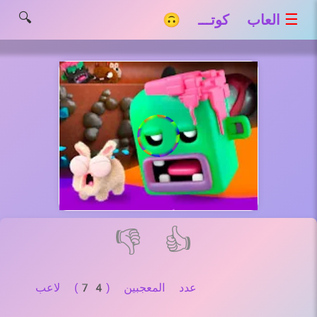
🔍
☰
العاب كوتـــ 🙃
👎
👍
عدد المعجبين (74) لاعب