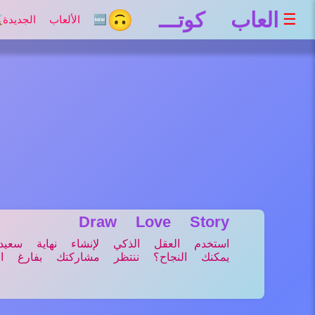
العاب كوتـــ 🙃
☰
🆕 الألعاب الجديدة
⚔
Draw Love Story
استخدم العقل الذكي لإنشاء نهاية سعي
يمكنك النجاح؟ ننتظر مشاركتك بفارغ الص