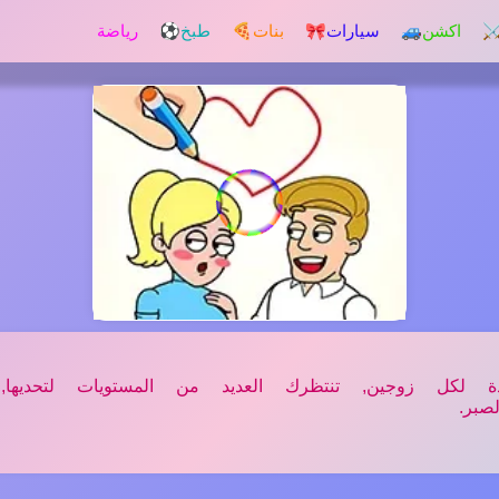
️ اكشن
🚙 سيارات
🎀 بنات
🍕 طبخ
⚽ رياضة
دة لكل زوجين, تنتظرك العديد من المستويات لتحديها
بر.