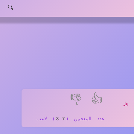
🔍
👎
👍
, هل
عدد المعجبين (37) لاعب