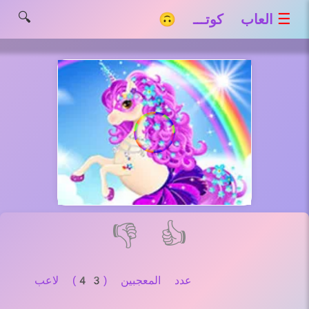
🔍
☰
العاب كوتـــ 🙃
👎
👍
عدد المعجبين (43) لاعب