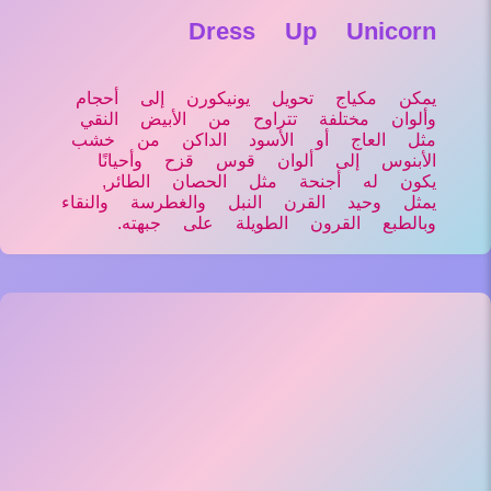
Dress Up Unicorn
يمكن مكياج تحويل يونيكورن إلى أحجام
وألوان مختلفة تتراوح من الأبيض النقي
مثل العاج أو الأسود الداكن من خشب
الأبنوس إلى ألوان قوس قزح وأحيانًا
يكون له أجنحة مثل الحصان الطائر,
يمثل وحيد القرن النبل والغطرسة والنقاء
وبالطبع القرون الطويلة على جبهته.