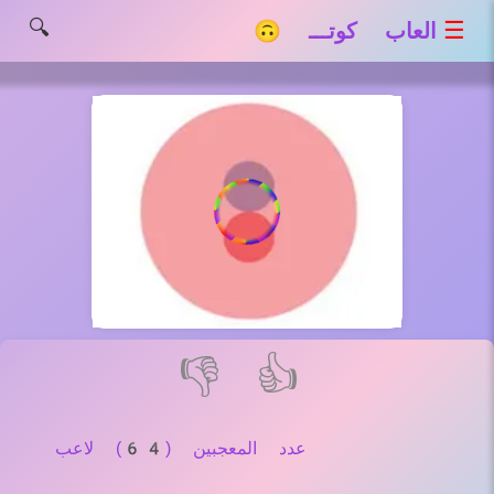
🔍
☰
العاب كوتـــ 🙃
👎
👍
عدد المعجبين (64) لاعب