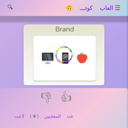
🔍
☰
العاب كوتـــ 🙃
👎
👍
عدد المعجبين (9) لاعب