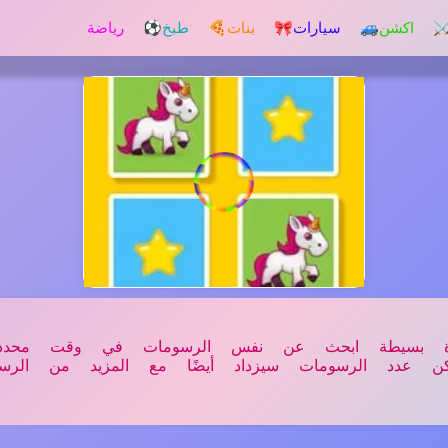
️ اكشن
🚙 سيارات
🎀 بنات
🍕 طبخ
⚽ رياضة
لقاعدة بسيطة ابحث عن نفس الرسومات في وقت مح
لكن عدد الرسومات سيزداد أيضًا مع المزيد من الر