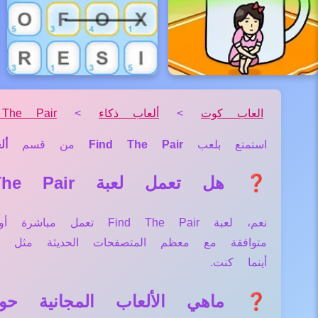
العاب كوت
>
ألعاب ذكاء
>
 The Pair
استمتع بلعب
Find The Pair
من قسم
أل
❓ هل تعمل لعبة Find The Pair علي جميع الأجهزة والمتصفحات؟
نعم، لعبة nd The Pair
متوافقة مع معظم المتصفحات الحديثة مثل
أينما كنت.
❓ ماهي الألعاب المجانية حول لعبة air