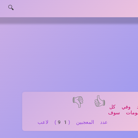
🔍
👎
👍
دد وفي كل
سومات سوف
عدد المعجبين (91) لاعب