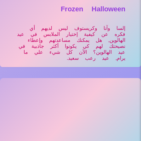
Frozen Halloween
إلسا وآنا وكريستوف ليس لديهم أي
فكره عن كيفية إختيار الملابس في عيد
الهالوين, هل يمكنك مساعدتهم وإعطاء
نصيحتك لهم كي يكونوا أكثر جاذبية في
عيد الهالوين؟ الأن كل شيء علي ما
يرام, عيد رعب سعيد.