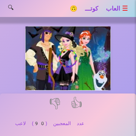
🔍
☰
العاب كوتـــ 🙃
👎
👍
عدد المعجبين (90) لاعب