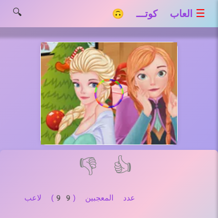
🔍
☰
العاب كوتـــ 🙃
👎
👍
عدد المعجبين (99) لاعب