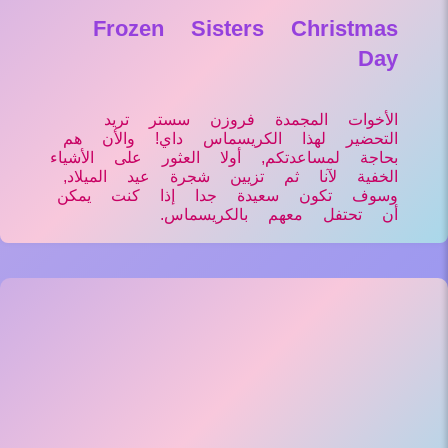
Frozen Sisters Christmas
Day
الأخوات المجمدة فروزن سستر تريد
التحضير لهذا الكريسماس داي! والأن هم
بحاجة لمساعدتكم, أولا العثور على الأشياء
الخفية لآنا ثم تزيين شجرة عيد الميلاد,
وسوف تكون سعيدة جدا إذا كنت يمكن
أن تحتفل معهم بالكريسماس.