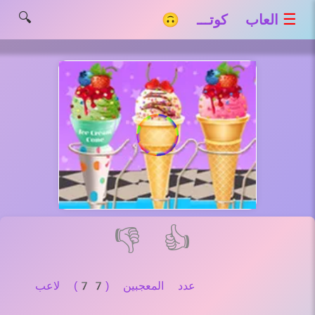
🔍
☰
العاب كوتـــ 🙃
👎
👍
عدد المعجبين (77) لاعب