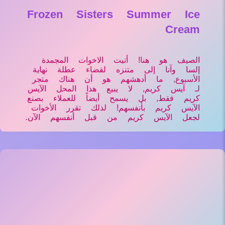
Frozen Sisters Summer Ice
Cream
الصيف هو هنا! أتيت الاخوات المجمدة
إلسا وآنا إلى متنزه لقضاء عطلة نهاية
الأسبوع, ما أدهشهم هو أن هناك متجر
لـ آيس كريم, لا يبيع هذا المحل الآيس
كريم فقط, بل يسمح أيضاً للعملاء بصنع
الآيس كريم بأنفسهم! لذلك تقرر الأخوات
لجعل الآيس كريم من قبل أنفسهم الآن.