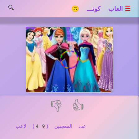
🔍
☰
العاب كوتـــ 🙃
👎
👍
عدد المعجبين (49) لاعب