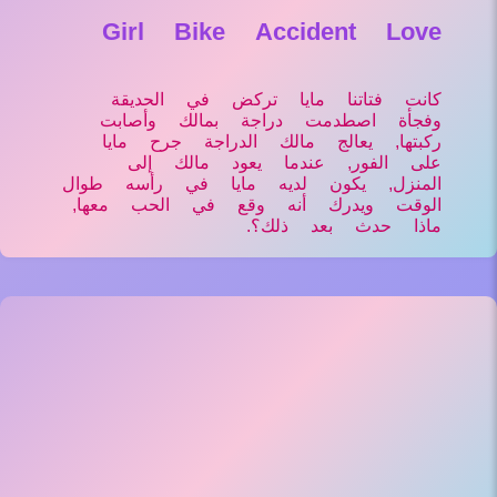
Girl Bike Accident Love
كانت فتاتنا مايا تركض في الحديقة
وفجأة اصطدمت دراجة بمالك وأصابت
ركبتها, يعالج مالك الدراجة جرح مايا
على الفور, عندما يعود مالك إلى
المنزل, يكون لديه مايا في رأسه طوال
الوقت ويدرك أنه وقع في الحب معها,
ماذا حدث بعد ذلك؟.