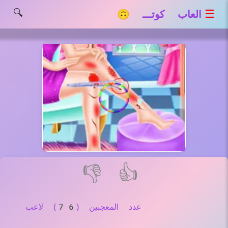
🔍
☰
العاب كوتـــ 🙃
👎
👍
عدد المعجبين (76) لاعب