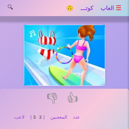
🔍
☰
العاب كوتـــ 🙃
👎
👍
عدد المعجبين (53) لاعب