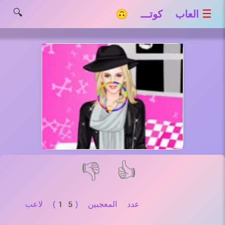
🔍
☰
العاب كوتـــ 🙃
👎
👍
عدد المعجبين (15) لاعب