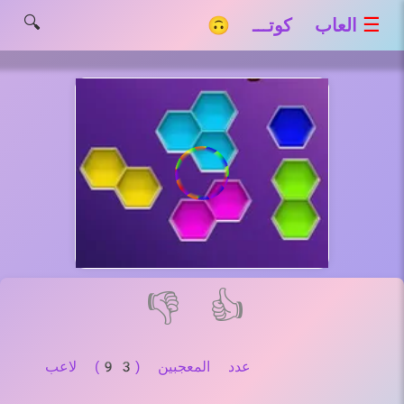
🔍
☰
العاب كوتـــ 🙃
👎
👍
عدد المعجبين (93) لاعب