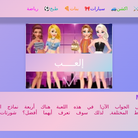
️ اكشن
🚙 سيارات
🎀 بنات
🍕 طبخ
⚽ رياضة
إلعــــب
لجواب الآن! في هذه اللعبة هناك أربعة نماذج الأم
 المختلفة, لذلك سوف تعرف أيهما أفضل؟ شورتات 