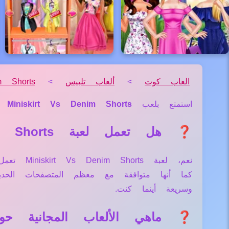
العاب كوت
>
ألعاب تلبيس
>
m Shorts
استمتع بلعب
Miniskirt Vs Denim Shorts
م
❓ هل تعمل لعبة Miniskirt Vs Denim Shorts علي جميع الأجهزة والمتصفحات؟
نعم، لعب
كما أنها متوافقة مع معظم المتصفحات الح
وسريعة أينما كنت.
❓ ماهي الألعاب المجانية حول لعبة Denim Shorts