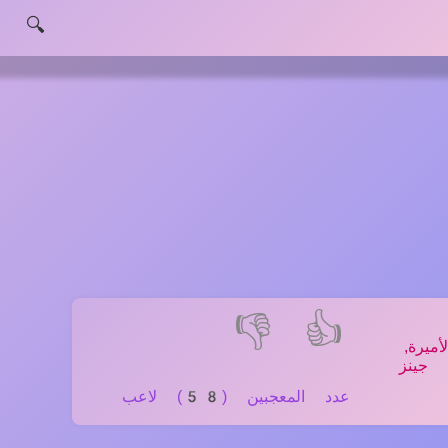
🔍
👎
👍
يرة,
جينز
عدد المعجبين (58) لاعب