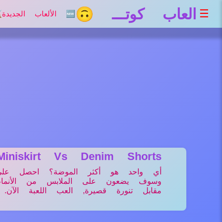
العاب كوتـــ 🙃
☰
🆕 الألعاب الجديدة
⚔
Miniskirt Vs Denim Shorts
أي واحد هو أكثر الموضة؟ احصل على ا
وسوف يضعون على الملابس من الأنماط
مقابل تنورة قصيرة, العب اللعبة الآن.