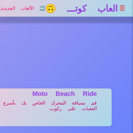
العاب كوتـــ 🙃
☰
🆕 الألعاب الجديدة
⚔
Moto Beach Ride
قم بسياقة المحرك الخاص بك بأسرع ما
العقبات على ركوب.