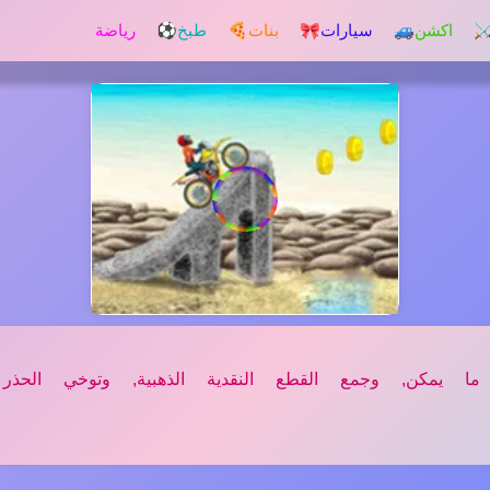
️ اكشن
🚙 سيارات
🎀 بنات
🍕 طبخ
⚽ رياضة
 يمكن, وجمع القطع النقدية الذهبية, وتوخي الحذر 