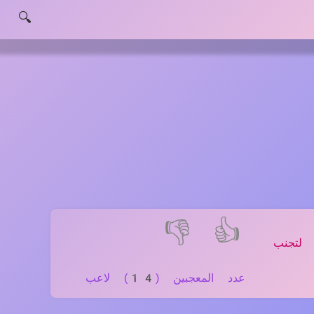
🔍
👎
👍
لتجنب
عدد المعجبين (14) لاعب