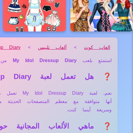
العاب كوت
>
ألعاب تلبيس
>
up Diary
استمتع بلعب
My Idol Dressup Diary
من 
❓ هل تعمل لعبة My Idol Dressup Diary علي جميع الأجهزة والمتصفحات؟
نعم، لعبة ry
أنها متوافقة مع معظم المتصفحات الحديثة
وسريعة أينما كنت.
❓ ماهي الألعاب المجانية حول لعبة sup Diary