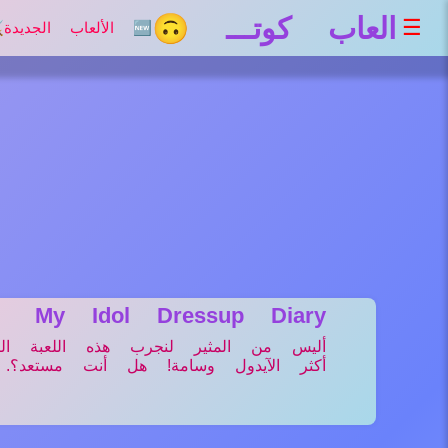
العاب كوتـــ 🙃
☰
🆕 الألعاب الجديدة
⚔
My Idol Dressup Diary
أليس من المثير لنجرب هذه اللعبة ال
أكثر الآيدول وسامة! هل أنت مستعد؟.