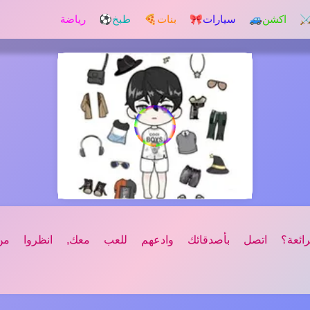
️ اكشن
🚙 سيارات
🎀 بنات
🍕 طبخ
⚽ رياضة
رائعة؟ اتصل بأصدقائك وادعهم للعب معك, انظروا م