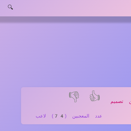
🔍
👎
👍
ن تصميم
عدد المعجبين (74) لاعب