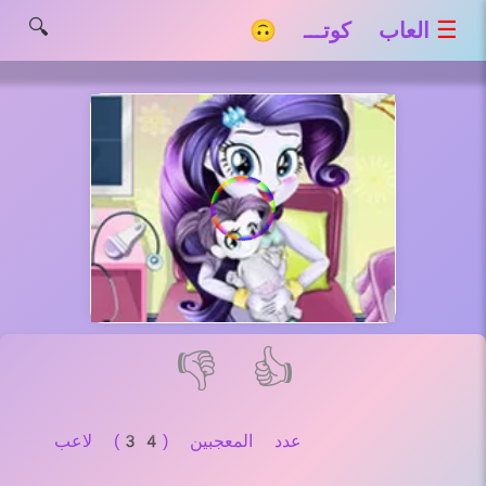
🔍
☰
العاب كوتـــ 🙃
👎
👍
عدد المعجبين (34) لاعب