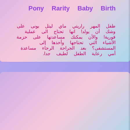
Pony Rarity Baby Birth
طفل المهر راريتي ماي ليتل بونى على
وشك أن يولد! انها تحتاج الى عملية
فورية! والأن يمكنك مساعدتها على حزمة
الأشياء التي تحتاجها وأخذها إلى
المستشفى؟ بعد الجراحة الرجاء مساعدة
أمي رعاية الطفل لطيف جدا.