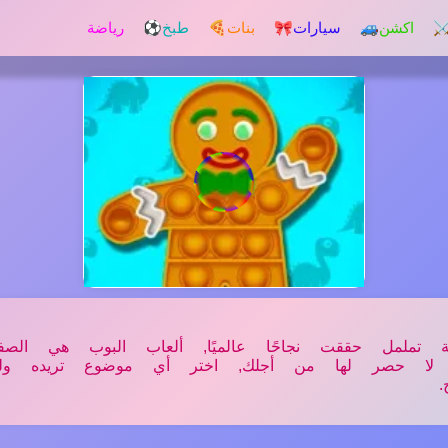
️ اكشن
🚙 سيارات
🎀 بنات
🍕 طبخ
⚽ رياضة
ململ حققت نجاحًا عالميًا, ألعاب البوب ​​هي الصفق
ال لا حصر لها من أجلك, اختر أي موضوع تريده و
.