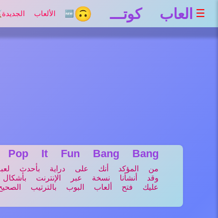
العاب كوتـــ 🙃
☰
🆕 الألعاب الجديدة
⚔
Pop It Fun Bang Bang
من المؤكد أنك على دراية بأحدث لعبة ت
وقد أنشأنا نسخة عبر الإنترنت بأشك
عليك فتح ألعاب البوب ​​بالترتيب الصحيح