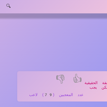
🔍
👎
👍
ة الحقيقية
لكن يجب
عدد المعجبين (79) لاعب