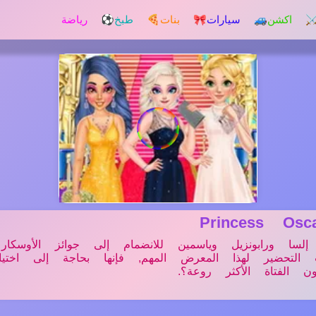
️ اكشن
🚙 سيارات
🎀 بنات
🍕 طبخ
⚽ رياضة
إلعــــب
Princess O
لسا ورابونزيل وياسمين للانضمام إلى جوائز الأوسكار 
 مشغولات التحضير لهذا المعرض المهم, فإنها بحاجة إلى اختي
 الفتاة الأكثر روعة؟.