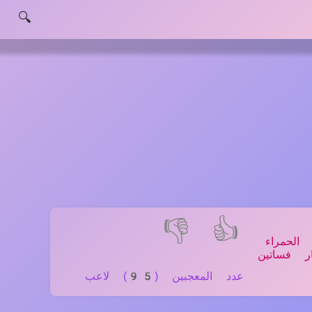
🔍
👎
👍
الحمراء
ار فساتين
عدد المعجبين (95) لاعب