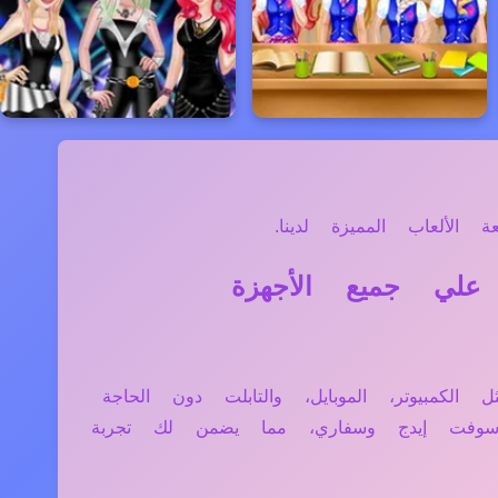
لألعاب المميزة لدينا.
 تعمل لعبة Princess Oscars Red Carpet 2018 علي جميع الأجهزة
ر جميع الأجهزة مثل الكمبيوتر، الموبايل، والتابلت دون الحاجة
وسوفت إيدج وسفاري، مما يضمن لك تجربة