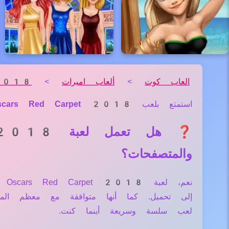
العاب كوت
>
ألعاب اميرات
>
t 2018
استمتع بلعب
 Oscars Red Carpet 2018
والمتصفحات؟
إلى تحميل. كما أنها متوافقة مع معظم ال
لعب سلسة وسريعة أينما كنت.