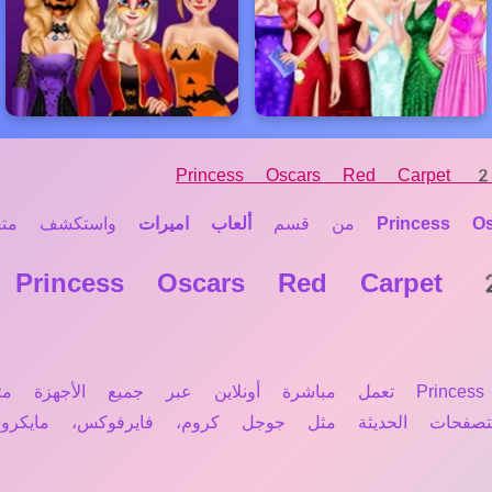
Princess Oscars Red Carpe
Princess
من قسم
ألعاب اميرات
واستكشف متعة ا
❓ هل
نعم، لعبة Princess Oscars Red Carpet 2018 تعمل مباشرة أونلاين عب
متصفحات الحديثة مثل جوجل كروم، فايرفوكس، مايكر