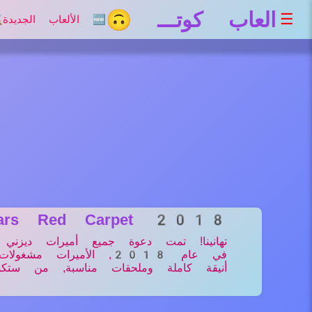
العاب كوتـــ 🙃
☰
🆕 الألعاب الجديدة
⚔
scars Red Carpet 2018
تهانينا! تمت دعوة جميع أميرات ديزني إ
في عام 2018, الأميرات
أنيقة كاملة وملحقات مناسبة, من ستكون