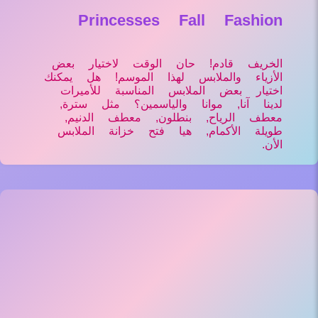
Princesses Fall Fashion
الخريف قادم! حان الوقت لاختيار بعض
الأزياء والملابس لهذا الموسم! هل يمكنك
اختيار بعض الملابس المناسبة للأميرات
لدينا آنا, موانا والياسمين؟ مثل سترة,
معطف الرياح, بنطلون, معطف الدنيم,
طويلة الأكمام, هيا فتح خزانة الملابس
الأن.