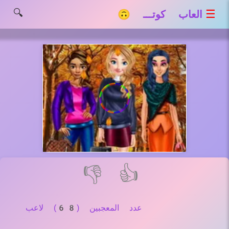
🔍
☰
العاب كوتـــ 🙃
👎
👍
عدد المعجبين (68) لاعب