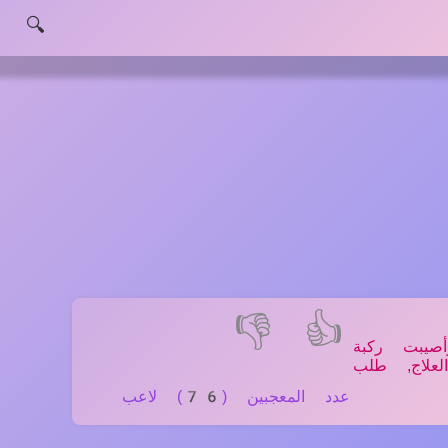
🔍
👎
👍
صيبت ركبة
لعلاج, طلب
عدد المعجبين (76) لاعب