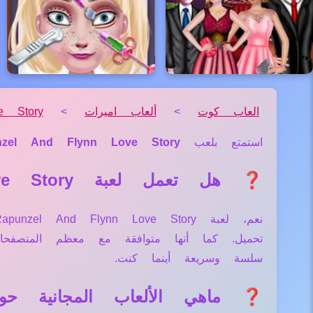
العاب كوت
>
ألعاب اميرات
>
e Story
استمتع بلعب
nzel And Flynn Love Story
❓ هل تعمل لعبة Rapunzel And Flynn Love Story علي جميع الأجهزة والمتصفحات؟
تحميل. كما أنها متوافقة مع معظم المتصف
سلسة وسريعة أينما كنت.
❓ ماهي الألعاب المجانية حول لعبة lynn Love Story