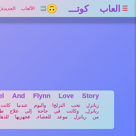
العاب كوتـــ 🙃
☰
🆕 الألعاب الجديدة
⚔
zel And Flynn Love Story
ربانزل تحب التزلج! واليوم عندما كا
ربانزل, وكانت في حاجة إلى علاج طارئ
من ربانزل موعد للعشاء, فجهزيها للذهاب