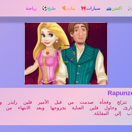
️ اكشن
🚙 سيارات
🎀 بنات
🍕 طبخ
⚽ رياضة
Rapun
نت تتزلج وفجأة صدمت من قبل الأمير فلين رايدر وأ
, وحاول فلين العناية بجروحها وبعد الانتهاء من ا
 إلي المقابلة.