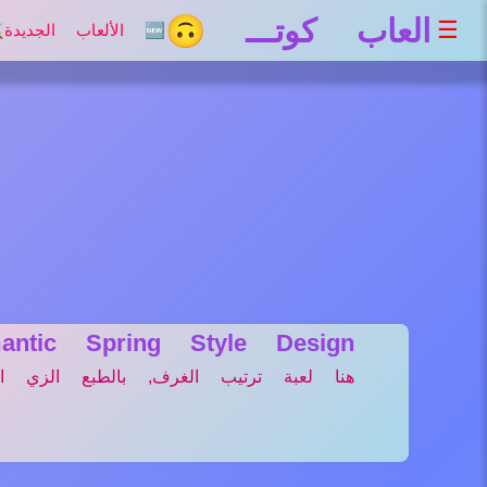
العاب كوتـــ 🙃
☰
🆕 الألعاب الجديدة
⚔
antic Spring Style Design
هنا لعبة ترتيب الغرف, بالطبع الزي الر