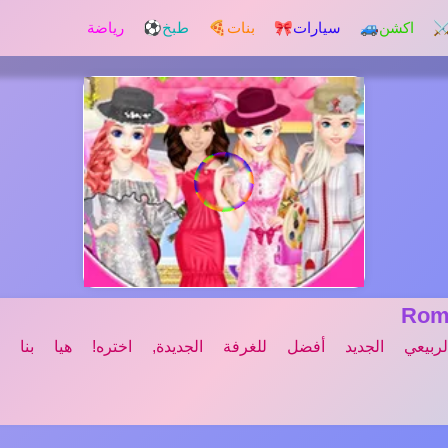
️ اكشن
🚙 سيارات
🎀 بنات
🍕 طبخ
⚽ رياضة
Rom
بيعي الجديد أفضل للغرفة الجديدة, اختره! هيا بنا ن