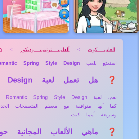
العاب كوت
>
ألعاب ترتيب وديكور
>
n
استمتع بلعب
omantic Spring Style Design
❓ هل تعمل لعبة Romantic Spring Style Design علي جميع الأجهزة والمتصفحات؟
نعم
كما أنها متوافقة مع معظم المتصفحات الح
وسريعة أينما كنت.
❓ ماهي الألعاب المجانية حول لعبة ng Style Design