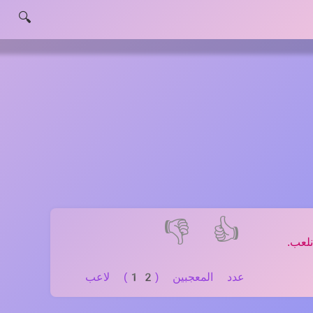
🔍
👎
👍
لعب.
عدد المعجبين (12) لاعب