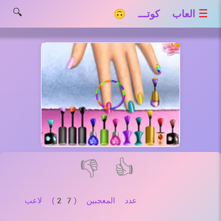
🔍
☰
العاب كوتـــ 🙃
👎
👍
عدد المعجبين (27) لاعب