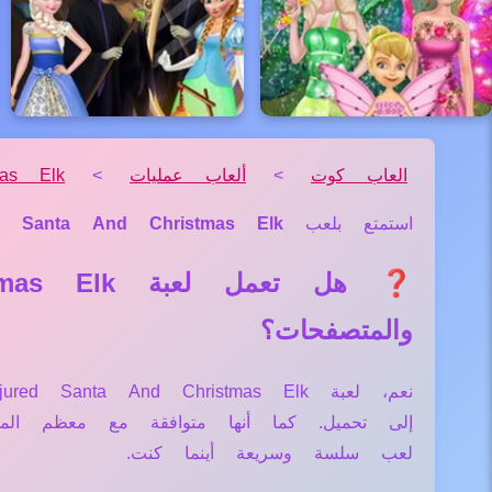
العاب كوت
>
ألعاب عمليات
>
mas Elk
استمتع بلعب
ed Santa And Christmas Elk
والمتصفحات؟
إلى تحميل. كما أنها متوافقة مع معظم ال
لعب سلسة وسريعة أينما كنت.