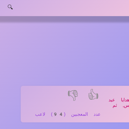
🔍
👎
👍
ايا عيد
اس, ثم
عدد المعجبين (94) لاعب