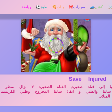
️ اكشن
🚙 سيارات
🎀 بنات
🍕 طبخ
⚽ رياضة
Save Injured
يا إلى فتاة صغيرة, الفتاة الصغيرة لا تزال تنتظر هد
 سانتا والظبي و انقاذ سانتا المجروح وظبي الكريسم
يلاد.