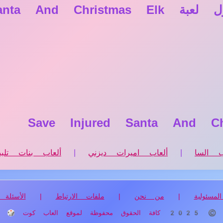
Save Injured Sa؟
ب السا
|
ألعاب اميرات ديزني
|
ألعاب بنات تلب
لمسئولية
|
من نحن
|
ملفات الارتباط
|
الأسئلة 
© 2025 كافة الحقوق محفوظة لموقع العاب كوت 🎲