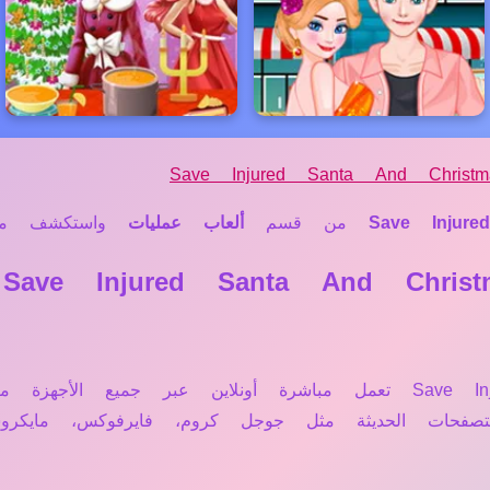
Save Injured Santa And Christ
Save Injur
من قسم
ألعاب عمليات
واستكشف متعة 
❓
نعم، لعبة Save Injured Santa And Christmas Elk تعمل مباشرة أونلاين
متصفحات الحديثة مثل جوجل كروم، فايرفوكس، مايكر