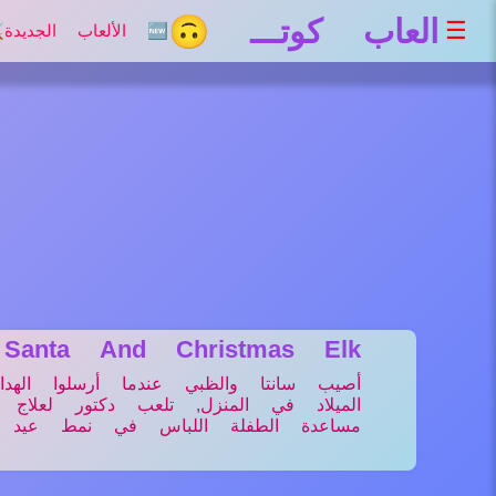
العاب كوتـــ 🙃
☰
🆕 الألعاب الجديدة
⚔
 Santa And Christmas Elk
أصيب سانتا والظبي عندما أرسلوا الهدا
الميلاد في المنزل, تلعب دكتور لعلاج
مساعدة الطفلة اللباس في نمط عيد الم