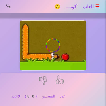
🔍
☰
العاب كوتـــ 🙃
👎
👍
عدد المعجبين (80) لاعب