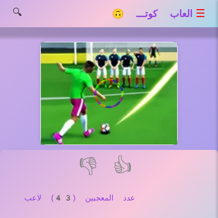
🔍
☰
العاب كوتـــ 🙃
👎
👍
عدد المعجبين (43) لاعب