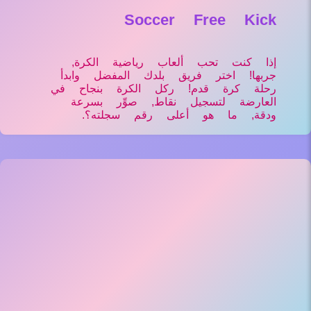
Soccer Free Kick
إذا كنت تحب ألعاب رياضية الكرة,
جربها! اختر فريق بلدك المفضل وابدأ
رحلة كرة قدم! ركل الكرة بنجاح في
العارضة لتسجيل نقاط, صوِّر بسرعة
ودقة, ما هو أعلى رقم سجلته؟.