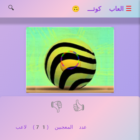
🔍
☰
العاب كوتـــ 🙃
👎
👍
عدد المعجبين (71) لاعب