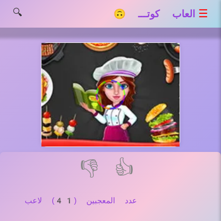
🔍
☰
العاب كوتـــ 🙃
👎
👍
عدد المعجبين (41) لاعب