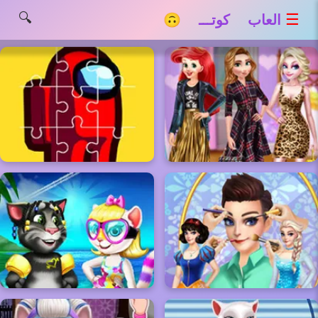
🔍
☰
العاب كوتـــ 🙃