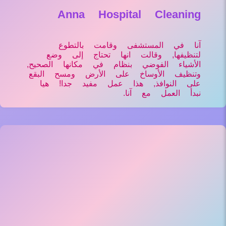
Anna Hospital Cleaning
آنا في المستشفى وقامت بالتطوع
لتنظيفها, وقالت انها تحتاج إلى وضع
الأشياء الفوضي بنظام في مكانها الصحيح,
وتنظيف الأوساخ على الأرض ومسح البقع
على النوافذ, هذا عمل مفيد جدا! هيا
نبدأ العمل مع آنا.