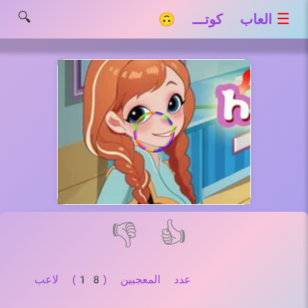
🔍
☰
العاب كوتـــ 🙃
👎
👍
عدد المعجبين (18) لاعب