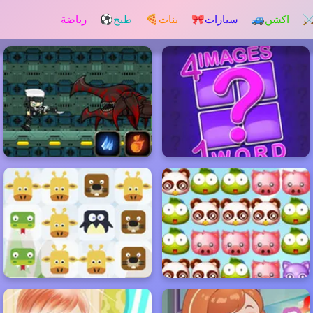
️ اكشن
🚙 سيارات
🎀 بنات
🍕 طبخ
⚽ رياضة