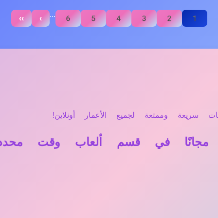
...
››
›
6
5
4
3
2
1
ت سريعة وممتعة لجميع الأعمار أونلاين!
مجانًا في قسم ألعاب وقت محدد