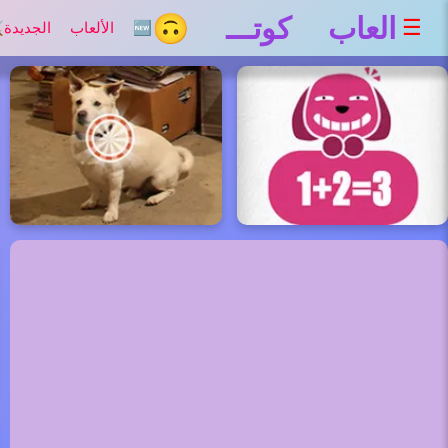
العاب كوتـــ 🙃
☰
🆕 الألعاب الجديدة
⚔