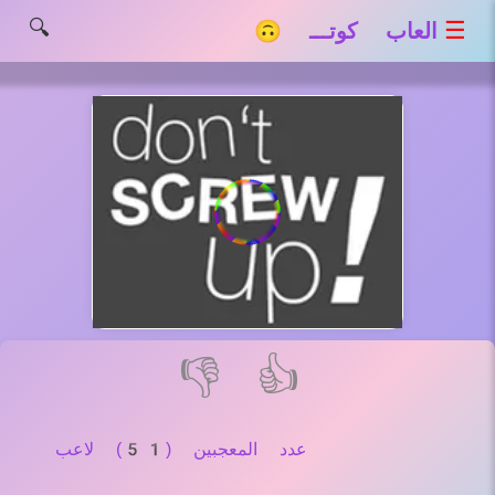
🔍
☰
العاب كوتـــ 🙃
👎
👍
عدد المعجبين (51) لاعب