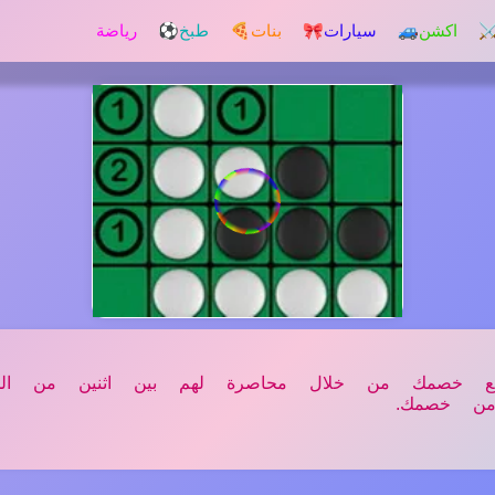
️ اكشن
🚙 سيارات
🎀 بنات
🍕 طبخ
⚽ رياضة
إلعــــب
طع خصمك من خلال محاصرة لهم بين اثنين من الخ
من خصمك.