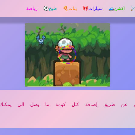
️ اكشن
🚙 سيارات
🎀 بنات
🍕 طبخ
⚽ رياضة
لى عن طريق إضافة كتل كومة ما يصل الى يمكنك!