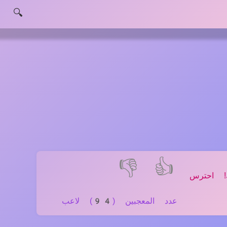
🔍
👎
👍
 احترس
عدد المعجبين (94) لاعب