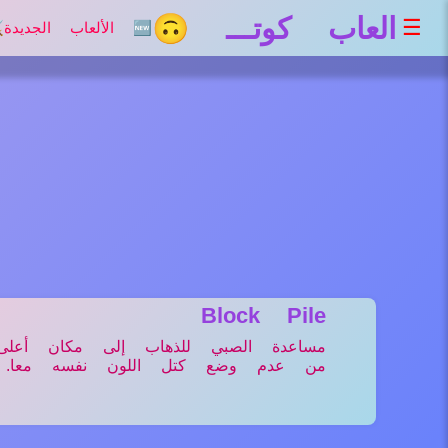
العاب كوتـــ 🙃
☰
🆕 الألعاب الجديدة
⚔
Block Pile
مساعدة الصبي للذهاب إلى مكان أع
من عدم وضع كتل اللون نفسه معا.