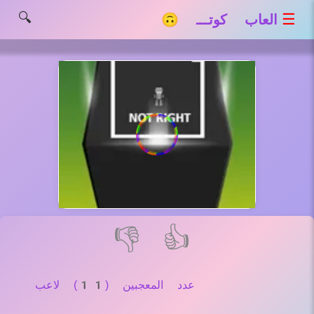
🔍
☰
العاب كوتـــ 🙃
👎
👍
عدد المعجبين (11) لاعب