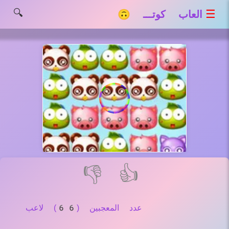
🔍
☰
العاب كوتـــ 🙃
👎
👍
عدد المعجبين (66) لاعب